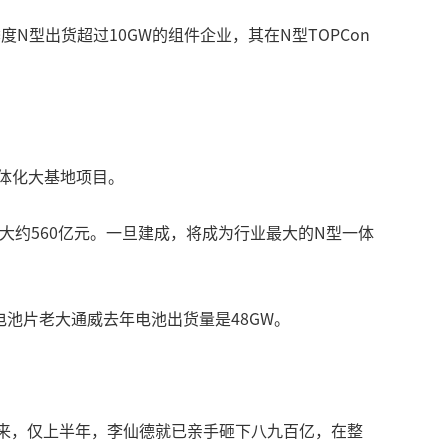
度N型出货超过10GW的组件企业，其在N型TOPCon
体化大基地项目。
资大约560亿元。一旦建成，将成为行业最大的N型一体
电池片老大通威去年电池出货量是48GW。
下来，仅上半年，李仙德就已亲手砸下八九百亿，在整