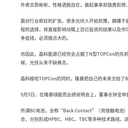
外表文质彬彬，性格洒脱自在，做起事来却骁勇彪悍
面对行业疯狂的扩张，很多光伏人开始犹豫，踌躇不
程的选择，将直接影响动辄上百亿投资的结果以及市场
争底线，必须搞点大的。
也因此，晶科能源已经完全占据了N型TOPCon的
候，光伏从来不缺悬念。
晶科梭哈TOPCon的同时，隆基把自己的未来交给了B
9月5日，在隆基绿能而业绩说明会上，董事长钟宝申
所谓BC电池，全称“Back Contact”（背接触
合，分别形成HPBC、HBC、TBC等多种技术路线，