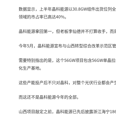
数据显示，上半年晶科能源以30.8GW组件出货位列全球
领域的市占率已高达40%。
晶科能源拿回第一，但老板李仙德并不打算收手，而
今年5月，晶科能源宣布与山西转型综合改革示范区管
需要特别指出的是，这个56GW项目包含56GW单晶拉
化生产基地。
这些产能投产后不只对晶科，对整个光伏行业都会产生
而这还不是晶科能源今年的全部。
山西项目敲定之前，晶科能源已先后披露浙江海宁18