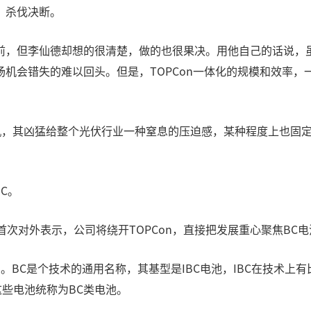
、杀伐决断。
前，但李仙德却想的很清楚，做的也很果决。用他自己的话说，
机会错失的难以回头。但是，TOPCon一体化的规模和效率
先机，其凶猛给整个光伏行业一种窒息的压迫感，某种程度上也固
C。
首次对外表示，公司将绕开TOPCon，直接把发展重心聚焦BC
电池）。BC是个技术的通用名称，其基型是IBC电池，IBC在技术上
这些电池统称为BC类电池。