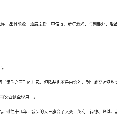
涨停，晶科能源、通威股份、中信博、帝尔激光、时创能源、隆基
。
了。
回“组件之王”的桂冠，但隆基也不是白给的，到年底又对晶科
量再次登顶全球第一。
高。过往十几年，城头的大王旗变了又变，英利、尚德、隆基、