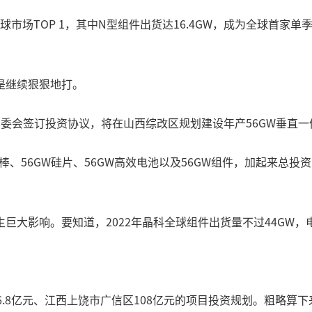
市场TOP 1，其中N型组件出货达16.4GW，成为全球首家单季
是继续狠狠地打。
委会签订投资协议，将在山西综改区规划建设年产56GW垂直一
棒、56GW硅片、56GW高效电池以及56GW组件，加起来总投
巨大影响。要知道，2022年晶科全球组件出货量不过44GW，
6.8亿元、江西上饶市广信区108亿元的项目投资规划。粗略算