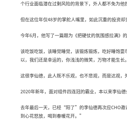
个行业面临潜在过剩风险的背景下，外人都不免为他
但在这位年仅48岁的掌舵人嘴里，如此沉重的投资却
今年6月，他写了一篇题为《把硬仗的氛围感拉满》
该吃饭吃饭，该睡觉睡觉，该锻炼锻炼，吃好睡饱耍
以，我们还是幸运的，你浅浅的微笑，万物才能生长
这很李仙德，此人既不乐观，也不悲观，而是达观，
2020年新年，面对组件四连冠的霸业，本以来李仙
去年最后一天，已经“阳了”的李仙德再次应CHO
到心花怒放，喝到春暖花开。”