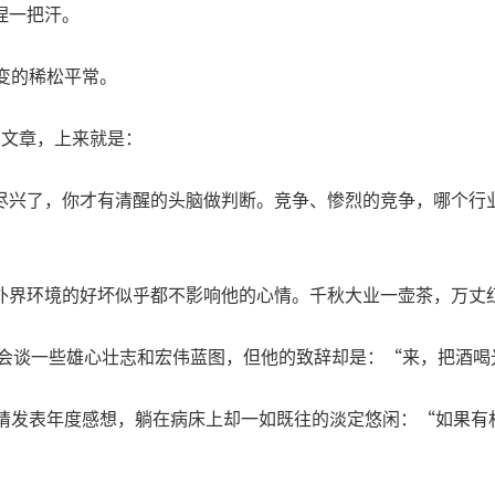
捏一把汗。
变的稀松平常。
的文章，上来就是：
尽兴了，你才有清醒的头脑做判断。竞争、惨烈的竞争，哪个行
。
外界环境的好坏似乎都不影响他的心情。千秋大业一壶茶，万丈
德会谈一些雄心壮志和宏伟蓝图，但他的致辞却是：“来，把酒喝光
邀请发表年度感想，躺在病床上却一如既往的淡定悠闲：“如果有