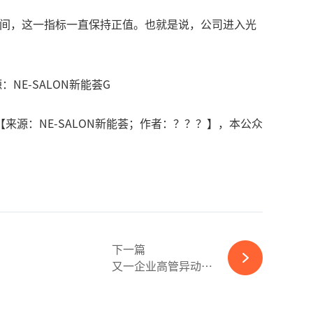
1年期间，这一指标一直保持正值。也就是说，公司进入光
E-SALON新能荟G
源：NE-SALON新能荟；作者：？？？】，本公众
下一篇
又一企业高管异动！光伏组件龙头核心人员调整-365wm完美体育官网