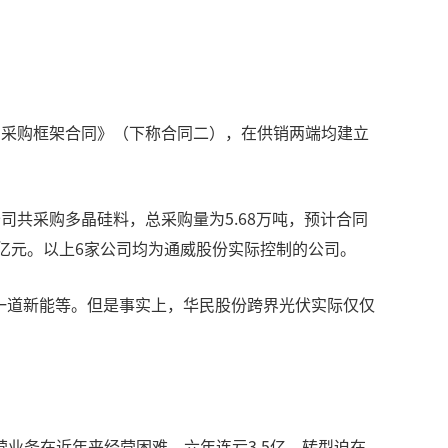
片采购框架合同》（下称合同二），在供销两端均建立
共采购多晶硅料，总采购量为5.68万吨，预计合同
5亿元。以上6家公司均为通威股份实际控制的公司。
、一道新能等。但是事实上，华民股份跨界光伏实际仅仅
业务在近年来经营困难，六年连亏3.5亿，转型迫在