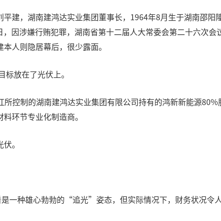
平建，湖南建鸿达实业集团董事长，1964年8月生于湖南邵阳
月2日，因涉嫌行贿犯罪，湖南省第十二届人大常委会第二十六次
建本人则隐居幕后，很少露面。
目标放在了光伏上。
少红所控制的湖南建鸿达实业集团有限公司持有的鸿新新能源80%股
材料环节专业化制造商。
光伏。
看是一种雄心勃勃的“追光”姿态，但实际情况下，财务状况令