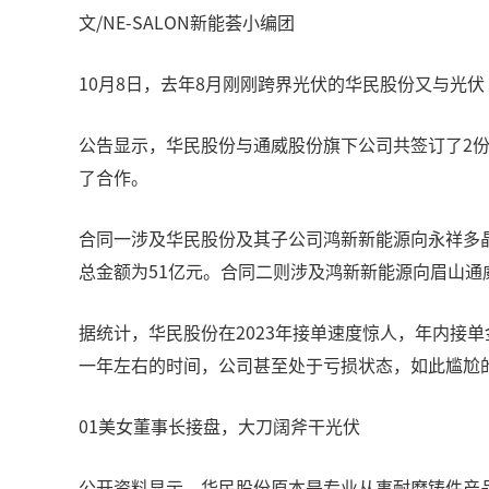
文/NE-SALON新能荟小编团
10月8日，去年8月刚刚跨界光伏的华民股份又与光
公告显示，华民股份与通威股份旗下公司共签订了2
了合作。
合同一涉及华民股份及其子公司鸿新新能源向永祥多晶
总金额为51亿元。合同二则涉及鸿新新能源向眉山通
据统计，华民股份在2023年接单速度惊人，年内接
一年左右的时间，公司甚至处于亏损状态，如此尴尬
01美女董事长接盘，大刀阔斧干光伏
公开资料显示，华民股份原本是专业从事耐磨铸件产品