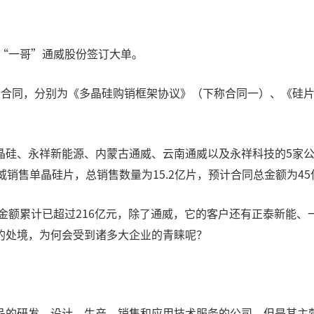
伏“一哥”通威股份签订大单。
份合同，分别为《多晶硅购销框架协议》（下称合同一）、《硅
硅、永祥新能源、内蒙古通威、云南通威以及永祥科技的5家公司
威销售单晶硅片，总销售数量为15.2亿片，预计合同总金额为4
单金额累计已超过216亿元，除了通威，它的客户还有正泰新能
的处境，为何会受到诸多大企业的青睐呢？
的研发、设计、生产、销售和应用技术服务的公司，但是其主营