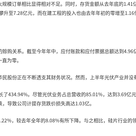
大规模订单相比显得相对不足。同时，存货金额从去年底的1.41
升至7.28亿元，而在建工程的投入也由去年年初的零增至1.16
赊购关系。截至今年年中，应付账款和应付票据总额达到4.96亿
一直为零。
华民股份正在不断透支其财务状况。然而，上半年光伏产业并没
长了434.94%。尽管光伏业务占总营收的85.01%，达到3.6
，导致公司计提存货跌价损失高达1.03亿。
2%，较去年全年的8.08%有所下降。与之相比，硅片行业的领