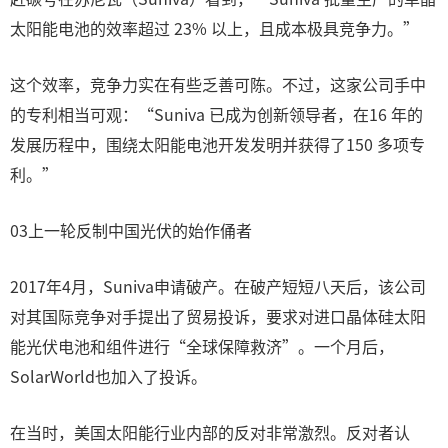
太阳能电池的效率超过 23% 以上，且成本极具竞争力。”
这个效率，竞争力实在有些乏善可陈。不过，这家公司手中
的专利相当可观：“Suniva 已成为创新领导者，在16 年的
发展历程中，围绕太阳能电池开发发明并获得了150 多项专
利。”
03上一轮反制中国光伏的始作俑者
2017年4月，Suniva申请破产。在破产短短八天后，该公司
对其国际竞争对手提出了贸易投诉，要求对进口晶体硅太阳
能光伏电池和组件进行“全球保障救济”。一个月后，
SolarWorld也加入了投诉。
在当时，美国太阳能行业内部的反对非常激烈。反对者认