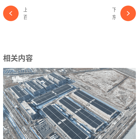
上一篇
下一篇
百亿富豪追光遭问询！旗下公司刚刚回应-365wm完美体育官网
东旭蓝天扭亏却营收大降，“直接融资超120亿分红3亿”引关注-365wm完美体育官网
相关内容