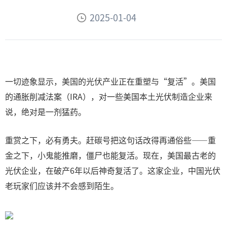
2025-01-04
一切迹象显示，美国的光伏产业正在重塑与“复活”。美国
的通胀削减法案（IRA），对一些美国本土光伏制造企业来
说，绝对是一剂猛药。
重赏之下，必有勇夫。赶碳号把这句话改得再通俗些——重
金之下，小鬼能推磨，僵尸也能复活。现在，美国最古老的
光伏企业，在破产6年以后神奇复活了。这家企业，中国光伏
老玩家们应该并不会感到陌生。