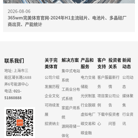
2026-08-06
365wm完美体育官网-2024年H1主流硅片、电池片、多晶硅厂
商出货、产能统计
联系我们
关于完
解决方案
产品和
客户
投资者
新闻
美体育
服务
支持
关系
动态
地址: 上海市三
集中式电站
能区凝长路1688
公司介绍
电力交易
客户服
最新行
公司动
系统
弄6号能源中心
发展历程
储能
务
情
态
工商业分布
电话:
021-
企业文化
光伏制氢
项目案
公司公
媒体聚
51860888
式系统
可持续发
行业脱碳
例
告
焦
家庭户用系
展
虚拟电厂
下载中
投资者
行业资
统
招贤纳士
碳交易和
心
问答
讯
源网荷储一
碳金融
体化